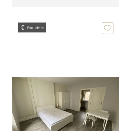
Exclusivité
LE MANS 72
2
26,19 m
, 1 pièce
Ref : 44529
Appartement Studio à louer
431 €
par mois charges comprises