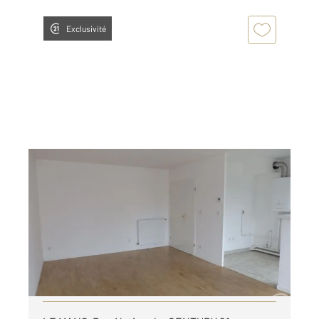
Exclusivité
LE MANS 72
2
61,95 m
, 3 pièces
Ref : 44394
Appartement F3 à louer
719 €
par mois charges comprises
Visiter le site dédié