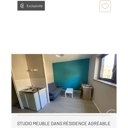
Exclusivité
LE MANS 72
2
19,81 m
, 1 pièce
Ref : 44536
Appartement F1 à louer
396 €
par mois charges comprises
Visiter le site dédié
STUDIO MEUBLE DANS RÉSIDENCE AGRÉABLE