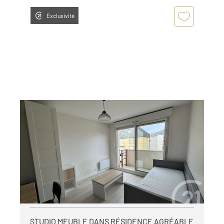
Exclusivité
LE MANS 72
2
21 m
, 1 pièce
Ref : 44539
Appartement Studio à louer
440 €
par mois charges comprises
Visiter le site dédié
STUDIO MEUBLE DANS RÉSIDENCE AGRÉABLE