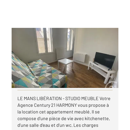
LE MANS 72
2
13,68 m
, 1 pièce
Ref : 44206
Appartement F1 à louer
370 €
par mois charges comprises
Visiter le site dédié
LE MANS LIBÉRATION - STUDIO MEUBLE Votre
Agence Century 21 HARMONY vous propose à
la location cet appartement meublé. Il se
compose d'une pièce de vie avec kitchenette,
d'une salle d'eau et d'un wc. Les charges