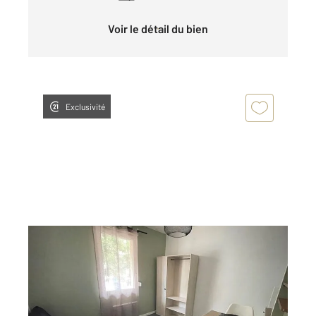
Voir le détail du bien
Exclusivité
LE MANS 72
2
15,07 m
, 1 pièce
Ref : 44609
Appartement Studio à louer