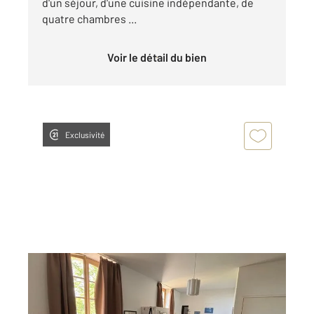
d'un séjour, d'une cuisine indépendante, de
quatre chambres ...
Voir le détail du bien
Exclusivité
LE MANS 72
2
22,51 m
, 1 pièce
Ref : 44444