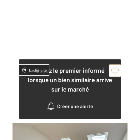
Soyez le premier informé
Exclusivité
lorsque un bien similaire arrive
sur le marché
Créer une alerte
LE MANS 72
2
21,05 m
, 1 pièce