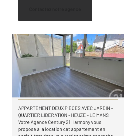
Contactez notre agence
LE MANS 72
2
53,43 m
, 2 pièces
Ref : 44579
Appartement F2 à louer
632 €
par mois charges comprises
Visiter le site dédié
APPARTEMENT DEUX PIECES AVEC JARDIN -
QUARTIER LIBERATION - HEUZE - LE MANS
Votre Agence Century 21 Harmony vous
propose à la location cet appartement en
parfait état dans un quartier calme et proche