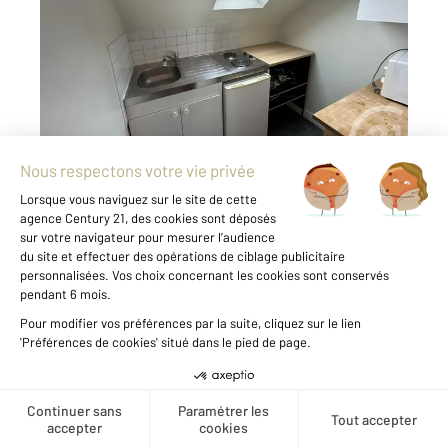
Ref : 44128
Appartement Studio à louer
355 €
par mois charges comprises
Visiter le site dédié
STUDIO MEUBLE GARE NORD Votre Agence
Century 21 Harmony Le Mans vous propose ce
studio meublé proche gare et proximité du
tramway. Il se compose d'une pièce principale
avec cuisine indépendante aménagée et
équipée, d'une salle d'eau ...
Voir le détail du bien
Créer une alerte