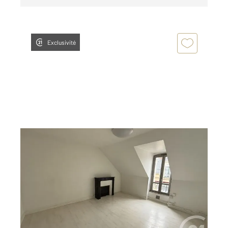
Exclusivité
LE MANS 72
2
32,15 m
, 2 pièces
Ref : 44482
Appartement T2 à louer
499 €
par mois charges comprises
Visiter le site dédié