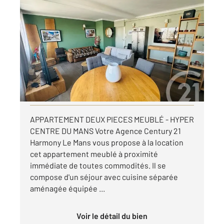
LE MANS 72
2
52,07 m
, 2 pièces
Ref : 44601
Appartement T2 à louer
800 €
par mois charges comprises
Visiter le site dédié
APPARTEMENT DEUX PIECES MEUBLÉ - HYPER
CENTRE DU MANS Votre Agence Century 21
Harmony Le Mans vous propose à la location
cet appartement meublé à proximité
immédiate de toutes commodités. Il se
compose d'un séjour avec cuisine séparée
aménagée équipée ...
Voir le détail du bien