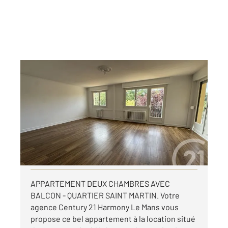
LE MANS 72
2
79,74 m
, 3 pièces
Ref : 44566
Appartement T3 à louer
770 €
par mois charges comprises
Visiter le site dédié
APPARTEMENT DEUX CHAMBRES AVEC
BALCON - QUARTIER SAINT MARTIN. Votre
agence Century 21 Harmony Le Mans vous
propose ce bel appartement à la location situé