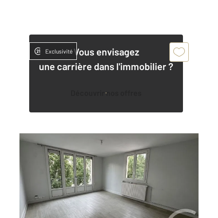
Vous envisagez
Exclusivité
une carrière dans l'immobilier ?
Découvrir nos offres
LE MANS 72
2
43,65 m
, 2 pièces
Ref : 44428
Appartement F2 à louer
480 €
par mois charges comprises