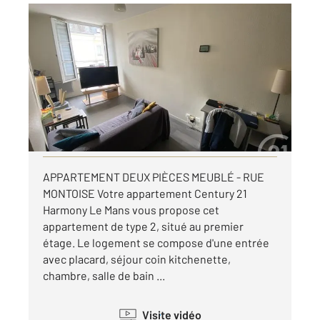
LE MANS 72
2
38,05 m
, 2 pièces
Ref : 44612
Appartement F2 à louer
495 €
par mois charges comprises
Visiter le site dédié
APPARTEMENT DEUX PIÈCES MEUBLÉ - RUE
MONTOISE Votre appartement Century 21
Harmony Le Mans vous propose cet
appartement de type 2, situé au premier
étage. Le logement se compose d'une entrée
avec placard, séjour coin kitchenette,
chambre, salle de bain ...
Visite vidéo