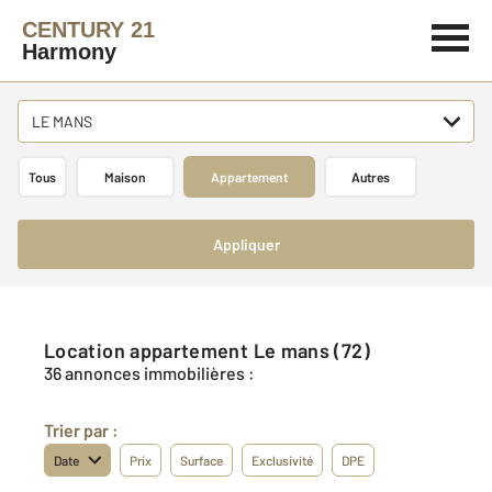
CENTURY 21
Harmony
LE MANS
Tous
Maison
Appartement
Autres
Appliquer
Location appartement Le mans (72)
36 annonces immobilières :
Trier par :
Date
Prix
Surface
Exclusivité
DPE