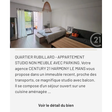
LE MANS 72
2
33,19 m
, 1 pièce
Ref : 44620
Appartement Studio à louer
465 €
par mois charges comprises
Visiter le site dédié
QUARTIER RUBILLARD - APPARTEMENT
STUDIO NON MEUBLE AVEC PARKING. Votre
agence CENTURY 21 HARMONY LE MANS vous
propose dans un immeuble recent, proche des
transports, ce magnifique studio avec balcon.
Il se compose d'un séjour ouvert sur une
cuisine aménagée ...
Voir le détail du bien