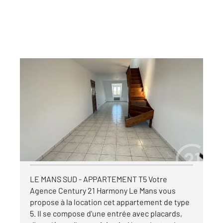
LE MANS 72
2
101,94 m
, 5 pièces
Ref : 44501
Appartement T4 à louer
751 €
par mois charges comprises
Visiter le site dédié
LE MANS SUD - APPARTEMENT T5 Votre
Agence Century 21 Harmony Le Mans vous
propose à la location cet appartement de type
5. Il se compose d'une entrée avec placards,