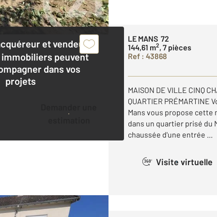
LE MANS 72
acquéreur et vendeur,
2
144,61 m
, 7 pièces
 immobiliers peuvent
Ref : 43868
ompagner dans vos
projets
MAISON DE VILLE CINQ C
QUARTIER PRÉMARTINE Vot
Demander une
Mans vous propose cette 
estimation
dans un quartier prisé du
chaussée d'une entrée ...
Visite virtuelle
360°