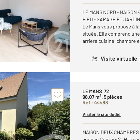
LE MANS NORD - MAISON 
PIED - GARAGE ET JARDIN
Le Mans vous propose à la
située. Elle comprend une 
arrière cuisine, chambre et
Visite virtuelle
360°
LE MANS 72
2
98,07 m
, 5 pièces
Ref : 44488
Visiter le site dédié
MAISON DEUX CHAMBRES 
agence Century 21 Harmon