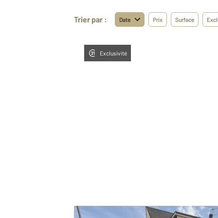
Trier par :
Date
Prix
Surface
Excl
Exclusivité