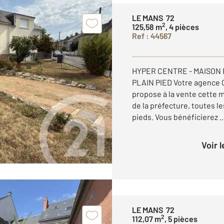
LE MANS 72
2
125,58 m
, 4 pièces
Ref : 44567
HYPER CENTRE - MAISON
PLAIN PIED Votre agence 
propose à la vente cette m
de la préfecture, toutes 
pieds. Vous bénéficierez ..
Voir 
LE MANS 72
2
112,07 m
, 5 pièces