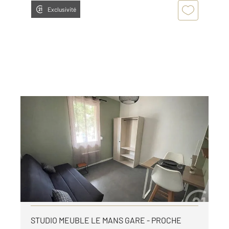
Exclusivité
LE MANS 72
2
15,07 m
, 1 pièce
Ref : 44609
Appartement Studio à louer
400 €
par mois charges comprises
Visiter le site dédié
STUDIO MEUBLE LE MANS GARE - PROCHE