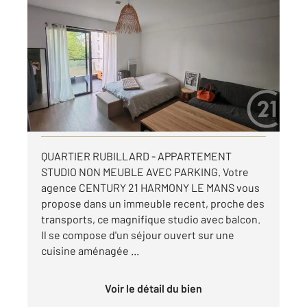
LE MANS 72
2
33,19 m
, 1 pièce
Ref : 44620
Appartement Studio à louer
465 €
par mois charges comprises
Visiter le site dédié
QUARTIER RUBILLARD - APPARTEMENT
STUDIO NON MEUBLE AVEC PARKING. Votre
agence CENTURY 21 HARMONY LE MANS vous
propose dans un immeuble recent, proche des
transports, ce magnifique studio avec balcon.
Il se compose d'un séjour ouvert sur une
cuisine aménagée ...
Voir le détail du bien