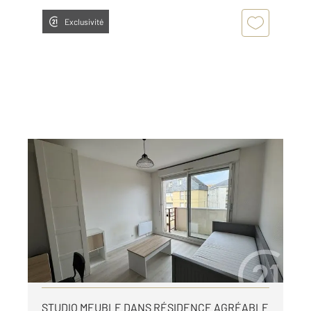
Exclusivité
LE MANS 72
2
21 m
, 1 pièce
Ref : 44539
Appartement Studio à louer
440 €
par mois charges comprises
Visiter le site dédié
STUDIO MEUBLE DANS RÉSIDENCE AGRÉABLE