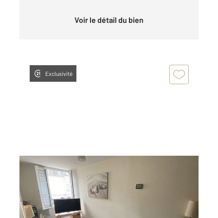
Voir le détail du bien
Exclusivité
LE MANS 72
2
38,05 m
, 2 pièces
Ref : 44612
Appartement F2 à louer