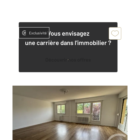
Vous envisagez
Exclusivité
une carrière dans l'immobilier ?
Découvrir nos offres
LE MANS 72
2
79,74 m
, 3 pièces
Ref : 44566
Appartement T3 à louer
770 €
par mois charges comprises