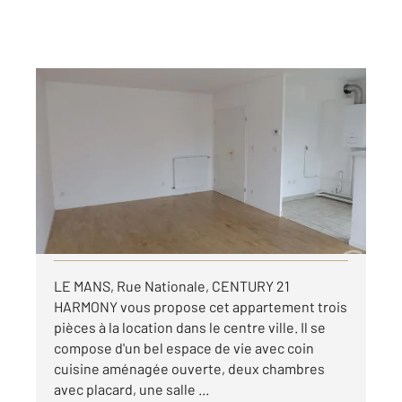
LE MANS 72
2
61,95 m
, 3 pièces
Ref : 44394
Appartement F3 à louer
719 €
par mois charges comprises
Visiter le site dédié
LE MANS, Rue Nationale, CENTURY 21
HARMONY vous propose cet appartement trois
pièces à la location dans le centre ville. Il se
compose d'un bel espace de vie avec coin
cuisine aménagée ouverte, deux chambres
avec placard, une salle ...